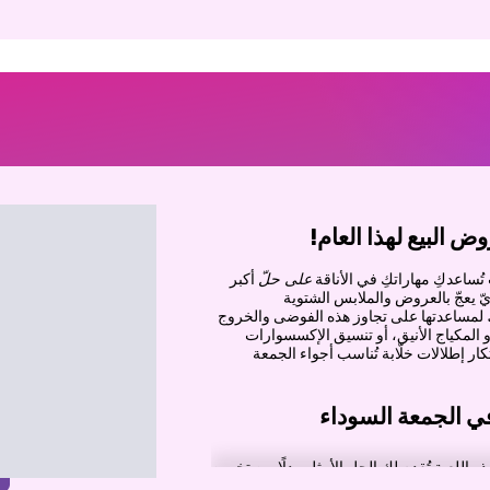
 البيع لهذا العام!
تُساعدكِ مهاراتكِ في الأناقة
على حلّ
أكبر
يّ يعجّ بالعروض والملابس الشتوية
لمساعدتها على تجاوز هذه الفوضى والخروج
 أو المكياج الأنيق، أو تنسيق الإكسسوارات
بتكار إطلالات خلّابة تُناسب أجواء الجمعة
ي الجمعة السوداء
ذه اللعبة تُقدم لك الحل الأمثل. بدلًا من تخمين
تجد
ما يُناسبك
. استكشف: