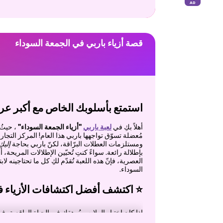
قصة أزياء باربي في الجمعة السوداء
استمتع بأسلوبك الخاص مع أكبر عروض
أهلاً بكِ في
لعبة
باربي
"أزياء الجمعة السوداء"
، حيثُ 
مُعضلة تسوّق تواجهها باربي هذا العام! المركز التجار
ومستلزمات العطلات البرّاقة، لكنّ باربي بحاجة
إليكِ
بإطلالة رائعة. سواءً كنتِ تُحبّين الإطلالات المريحة،
العصرية، فإنّ هذه اللعبة تُقدّم لكِ كل ما تحتاجينه لا
السوداء.
⭐
اكتشف أفضل اكتشافات الأزياء ف
إذا كان اختيار الملابس يُرهقك في الحياة الواقعية، فه
ما سترتديه، يمكنك تجربة تشكيلات لا حصر لها حتى 