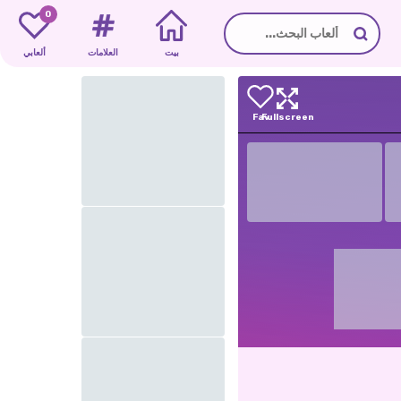
0
بيت
العلامات
ألعابي