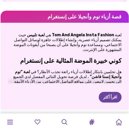
قصة أزياء توم وأنجيلا على إنستغرام
لعبة
Tom And Angela Insta Fashion
هي
لعبة تلبيس
حيث
يمكنك تصميم أزياء عصرية، وإنشاء إطلالات جاهزة لوسائل التواصل
الاجتماعي، ومساعدة توم وأنجيلا على أن يصبحا من أيقونات الموضة
المشهورة على الإنترنت.
كوني خبيرة الموضة المثالية على إنستغرام
هل تحلمين بابتكار إطلالات أزياء رائعة تجذب الأنظار؟ في
لعبة "توم
وأنجيلا إنستا فاشن"
، لديكِ فرصة تحويل الثنائي المفضل لدى الجميع
إلى نجمين لامعين على مواقع التواصل الاجتماعي. من الأزياء الأنيقة
وتسريحات الشعر العصرية إلى الإكسسوارات الرائعة والوضعيات
المثالية، كل تفصيل مهم لبناء شهرتهما على الإنترنت. مهمتكِ بسيطة:
ساعدي توم وأنجيلا على الظهور بأبهى حلة، والتقاط صور خلابة، وحصد
اقرأ أكثر
الكثير من الإعجابات من قاعدة معجبيهما المتنامية. وبصراحة، بمجرد أن
تبدأ الإعجابات بالتدفق، ستصبح اللعبة ممتعة للغاية.
ابتكري إطلالات أنيقة تناسب كل مزاج
صالون
العناية
بوني
كريتور
لعبة
تلبيس
صالون
شعر
لعبة
تلبيس
صانع
صور
لوتا
انقاذ
لعبة
تلبيس
جائزة
تاريخ
مغامرة
حزب
BFFS
أرض
بالحيوانات
-
لعبة
يونيكورن
الحيوانات
فتيات
المهر
هالو
كيتي
ثعالب
الماء
يونيكورن
سوبرستار
حيدات
يونيكورن
الأميرات
الموضة لا تقتصر على الملابس فحسب، بل هي تعبير عن الشخصية. في