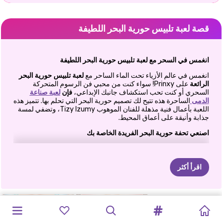
قصة لعبة تلبيس حورية البحر اللطيفة
انغمس في السحر مع لعبة تلبيس حورية البحر اللطيفة
انغمس في عالم الأزياء تحت الماء الساحر مع
لعبة تلبيس حورية البحر
الرائعة
على Prinxy! سواء كنت من محبي فن الرسوم المتحركة
السحري أو كنت تحب استكشاف جانبك الإبداعي،
فإن
لعبة صناعة
الدمى
الساحرة هذه تتيح لك تصميم حورية البحر التي تحلم بها. تتميز هذه
اللعبة بأعمال فنية مذهلة للفنان الموهوب Tizy Izumy، وتضفي لمسة
جذابة وأنيقة على أعماق المحيط.
اصنعي تحفة حورية البحر الفريدة الخاصة بك
دع خيالك ينطلق بينما تقوم بتخصيص حورية البحر الخاصة بك من الرأس
إلى الذيل! سواء كنت تقوم بإعادة إنشاء حوريات البحر الأيقونيات أو
تحلم بملكة تحت الماء، تقدم هذه اللعبة خيارات لا حصر لها:
اقرأ أكثر
تخصيص الذيل: اختر من بين التصميمات الدقيقة واللامعة إلى الذيل
الجريء والمميز.
لعبة
تلبيس
محاكي
عالم
فيلم
عطلة
جنية
الشتاء
جماليات
أزياء
الفتاة
ميرميد
وإليزا
PAPARAZZI
إجازة
حورية
الخياشيم والزعانف: أضف تفاصيل معقدة إلى جسم حورية البحر
الخاصة بك لجعلها فريدة من نوعها.
ملابس
الموضة
ميكر
ميرميدكور
الإلكترونية
إنستغرام
DIVA:
أميرة
البحر
والأمير