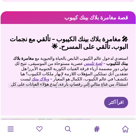
قصة مغامرة بلاك بينك كيبوب
🎤 مغامرة بلاك بينك الكيبوب - تألقي مع نجمات
البوب. تألقي على المسرح. 🌟
استعدي لدخول عالم الكيبوب النابض بالحياة والحيوية مع
مغامرة بلاك
بينك للكيبوب
-
لعبة تلبيس
عصرية مستوحاة من الموسيقى، تتيح لكِ
تولي دور مصممة أزياء فرقة الفتيات الكورية الجنوبية الأبرز! هل
تعتقدين أنكِ تمتلكين المؤهلات اللازمة لإبهار ملكات الكيبوب؟ هيا
نكتشف! في عالم الكيبوب، الكمال هو المعيار -
وبلاك بينك
ليست
استثناءً. من غناءٍ مثالي إلى رقصاتٍ بارعة،
تُبدع
هؤلاء الفنانات على كل
مسرح. لكن وراء كل أداءٍ أسطوري إطلالةٌ آسرة - وهنا يأتي دوركِ.
💅 تحويل الأصنام من مذهلة إلى قاتلة على المسرح
اقرأ أكثر
أنتِ لا تُلبّين الفتيات فحسب، بل تُنسّقين إطلالات نجمات عالميات!
انغمسي في خزانة ملابس أنيقة مليئة بـ:
جولة
بلاك
كتاب
تلوين:
أزياء
صائد
حفل
رأس
حفل
رأس
طريقة
حياة
المشاهير
أسلوب
حياة
الأميرة
المشاهير:
ألوان
- ملابس أداء أنيقة
بينك
العالمية
ميرا
الشياطين
السنة
الجديد
السنة
المشاهير
BFFS
المشاهير
والمشاهير
OOTD
المشاهير
- إطلالات عصرية من أزياء الشارع