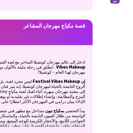
قصة مكياج مهرجان المشاعر
ادخل إلى عالم مهرجان كوتشيلا الساحر مع لعبة الفتي
Vibes Makeup
. انطلق في رحلة مليئة بالألوان مع
مهرجان لهذا العام - كوتشيلا!
إن Festival Vibes Makeup
ليس مجرد لعبة، بل 
الروح النابضة بالحياة لمهرجان كوتشيلا. إنه يثير فنا
المزج والمطابقة، وإنشاء إطلالات غير تقليدية أو بوهو
الإدلاء ببيان درامي في المهرجان الأكثر انتظارًا على ه
يبدأ التحضير
بمكياج نيون
متداخل مع مظهر فني شعبي
الواسعة من ظلال العيون النابضة بالحياة، والماسكارا
الحواجب اللامع، والأحجار الكريمة للوجه المشع، 
المذهلة، واختر ما تفضله للحصول على مظهر مكياج ني
أيها السيدات، الشعر هو امتداد للمظهر، وتسريحات ال