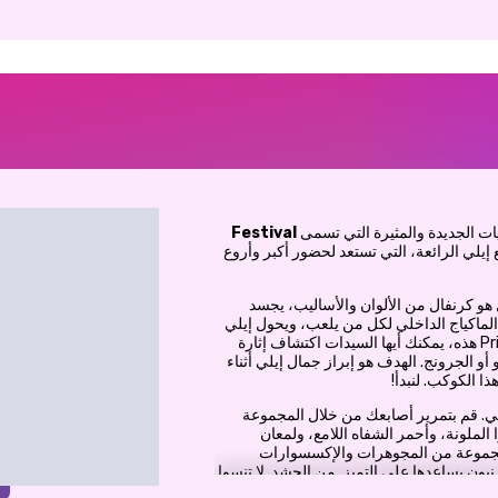
ات الجديدة والمثيرة التي تسمى
Festival
 إيلي الرائعة، التي تستعد لحضور أكبر وأروع
هو كرنفال من الألوان والأساليب، يجسد
ن الماكياج الداخلي لكل من يلعب، ويحول إيلي
إلى مغنية مهرجان مبهرة. أثناء لعبك لعبة مكياج Prinxy هذه، يمكنك أيها السيدات اكتشاف إثارة
 أو الجرونج. الهدف هو إبراز جمال إيلي أثناء
ذا الكوكب. لنبدأ!
. قم بتمرير أصابعك من خلال المجموعة
 الملونة، وأحمر الشفاه اللامع، ولمعان
ومجموعة من المجوهرات والإكسسوارات
ون يساعدها على التميز. من الحشد. لا تنسوا
شعر المبهجة تكمل عملية التغيير. إحدى