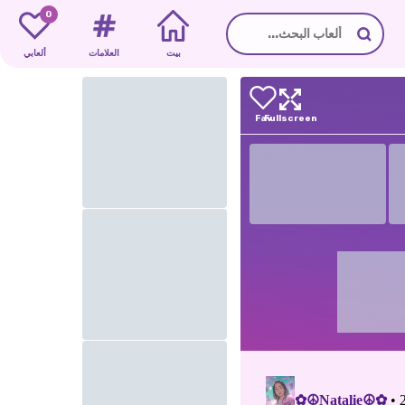
0
بيت
العلامات
ألعابي