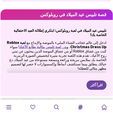
قصة تلبيس عيد الميلاد في روبلوكس
تلبيس عيد الميلاد في لعبة روبلوكس: ابتكري إطلالة العيد الاحتفالية
الخاصة بك!
ادخل إلى عالم عجائب الشتاء المليء بالموضة والإبداع مع
لعبة Roblox
Christmas Dress Up
، و
هي
لعبة تلبيس مثالية بطابع الأعياد
! سواء
كنت من عشاق Roblox أو من عشاق الموضة الذين يبحثون عن تبني
روح الأعياد، تقدم هذه اللعبة تجربة مثيرة لتخصيص الصورة الرمزية
الخاصة بك بملابس مريحة ورائعة وممتعة مستوحاة من عيد الميلاد. دع
خيالك ينطلق بينما تستكشف أنماطًا وإكسسوارات لا حصر لها لتصميم
مظهر مثالي للعطلة!
عالم من الموضة الاحتفالية
في
لعبة Roblox Christmas Dress Up
، ستجد كل ما تحتاج إليه
اقرأ أكثر
لتحويل الصورة الرمزية الخاصة بك إلى أيقونة للعطلات. من المعاطف
الشتوية المريحة إلى فساتين العطلات المبهرة، لا يوجد نقص في
الخيارات لمساعدتك على التقاط سحر الموسم. امزج ونسق القطع
المفضلة لديك لإنشاء ملابس تصرخ ببهجة العطلات أو تنضح بأناقة الشتاء
ارتدِ
ملابس
ارتدي
ملابس
عيادة
دكتور
بيبي
هازل
مكياج
ايلي
احتفال
عيد
BFFS
عيد
الميلاد
الأميرات
في
كيف
سرق
الأنيقة.
مثيرة
مثيرة
دارلينج
سانتا
وقت
عيد
لعيد
الميلاد
الميلاد
أميرات
عيد
لعبة
تلوين
عيد
الميلاد
هارلي
عيد