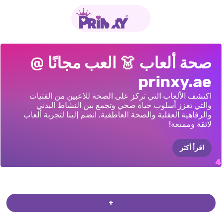
إيلي
عالق
في
البقاء
آمنًا
وصحيًا
غرفة
طوارئ
مغامرة
ميرونا:
صحة ألعاب 👗 العب مجانًا @
المنزل
مع
ELLIE
الأميرات
الطبيب
البيطري
prinxy.ae
اكتشف الألعاب التي تركز على الصحة للاعبين من الفتيات
والتي تعزز أسلوب حياة صحي وتجمع بين النشاط البدني
والرفاهية العقلية والصحة العاطفية. انضم إلينا لتجربة ألعاب
لائقة وممتعة!
اقرأ أكثر
+