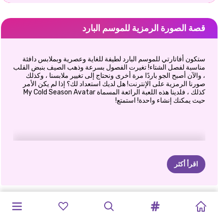
قصة الصورة الرمزية للموسم البارد
ستكون أفاتارتي للموسم البارد لطيفة للغاية وعصرية وبملابس دافئة
مناسبة لفصل الشتاء! تغيرت الفصول بسرعة وذهب الصيف بنبض القلب
، والآن أصبح الجو باردًا مرة أخرى ونحتاج إلى تغيير ملابسنا ، وكذلك
صورنا الرمزية على الإنترنت! هل لديك استعداد لك؟ إذا لم يكن الأمر
كذلك ، فلدينا هذه اللعبة الرائعة المسماة My Cold Season Avatar
حيث يمكنك إنشاء واحدة! استمتع!
اقرأ أكثر
مهرجان
بريق
صندوق
برينكسي
مجموعة
إجازة
الشتاء
عارضات
عيد
الميلاد
ميجا
تلبيس
الأخوات
استعد
معي:
الهروب
هروب
السنة
الموضة:
وينتريلا
فساتين
في
مارينيت:
الأزياء
عطلة
المجمد:
المواسم
دراما
عطلة
إصدار
عيد
الشتوي
الأخوات