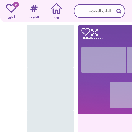
0
بيت
العلامات
ألعابي