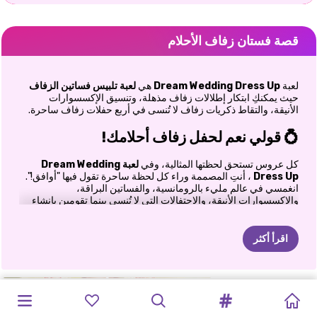
قصة فستان زفاف الأحلام
لعبة
Dream Wedding Dress Up
هي
لعبة تلبيس فساتين الزفاف
حيث يمكنكِ ابتكار إطلالات زفاف مذهلة، وتنسيق الإكسسوارات
الأنيقة، والتقاط ذكريات زفاف لا تُنسى في أربع حفلات زفاف ساحرة.
💍 قولي نعم لحفل زفاف أحلامك!
كل عروس تستحق لحظتها المثالية، وفي
لعبة Dream Wedding
Dress Up
، أنتِ المصممة وراء كل لحظة ساحرة تقول فيها "أوافق!".
انغمسي في عالم مليء بالرومانسية، والفساتين البراقة،
والإكسسوارات الأنيقة، والاحتفالات التي لا تُنسى بينما تقومين بإنشاء
إطلالات زفاف خلابة عبر أربعة مواضيع زفاف فريدة.
سواء كنتِ تحلمين بتصميم حفلات زفاف خيالية أو ببساطة تعشقين
اقرأ أكثر
ألعاب الموضة، فإن هذه المغامرة الممتعة للعروس تتيح لكِ إطلاق
العنان لإبداعكِ. امزجي الفساتين الفاخرة مع المجوهرات البراقة،
وباقات الزهور الجميلة، والأحذية الأنيقة، وتسريحات الشعر الرائعة
لتصميم إطلالة زفاف مثالية لكل مناسبة مميزة. عندما تصبح عروسكِ
عرض
زواج
فستان
زفاف
توكا
لايف
جولدي
مكياج
إنستا:
حفل
زفاف
مخطط
زفافي
يوم
الزفاف
BRIDEZILLA
إيلي
عرس
جاهزة، حان وقت الاحتفال! التقطي صورًا مع عريسها الوسيم، والتقطي
صور زفاف رائعة، واحتفظي بكل ذكرى ثمينة في ألبوم زفاف ساحر.
بزيّ
فروي
للبنات
هوم:
حفل
دمرت
حفل
العروس
مزدوج
على
زفافي
المثالي
دراما
ELLIE
المرح