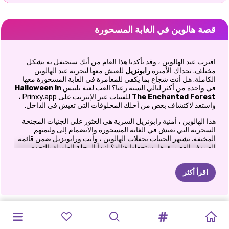
قصة هالوين في الغابة المسحورة
اقترب عيد الهالوين ، وقد تأكدنا هذا العام من أنك ستحتفل به بشكل
مختلف. تحداك الأميرة
رابونزيل
للعيش معها لتجربة عيد الهالوين
الكاملة. هل أنت شجاع بما يكفي للمغامرة في الغابة المسحورة معها
في واحدة من أكثر ليالي السنة رعبا؟ العب لعبة تلبيس
Halloween In
The Enchanted Forest
للفتيات عبر الإنترنت على Prinxy.app ،
واستعد لاكتشاف بعض من أحلك المخلوقات التي تعيش في الداخل.
هذا الهالوين ، أمنية رابونزيل السرية هي العثور على الجنيات المجنحة
السحرية التي تعيش في الغابة المسحورة والانضمام إلى وليمتهم
المخيفة. تشتهر الجنيات بحفلات الهالوين ، وأنت ورابونزيل ضمن قائمة
الضيوف القصيرة. هل ستجعلها هناك؟ لنبدأ الرحلة الطويلة بالتحدي
الأول ، وهو
لعبة تلبيس
ممتعة. تصفح مجموعة أزياء الهالوين من
Rapunzel ، واجعلها تجرب بعضًا منها. في خزانة ملابسها ، ستجد أزياء
اقرأ أكثر
من قطعتين مستوحاة من ملابس Harley Quinn المميزة ، وهناك
فساتين باهظة لمصاصي الدماء ، وأزياء بألوان داكنة ومطبوعات هيكلية ،
وغير ذلك الكثير. اختر زي الهالوين المفضل لديك ثم أكمله بأحذية مريحة
وإكسسوارات وتسريحة شعر بلون غامق. بعد ذلك ، أكمل مظهر
الحب
في
مهرجان
بريق
صندوق
حفل
رأس
عيد
الميلاد
اتجاهات
مكياج
الاميرة
مكياج
عصبي
هالوين
في
حزب
أسلوب
حفلة
Rapunzel بتصميم وجه عصبي مستعار من عطلة Dia De Los
عيد
Muertos المكسيكية أو Day Of The Dead. هل انت جاهز للمزيد؟
الاسلوب
السنة
الموضة:
السنة
الوردي
كيكي
ماكياج
هالوين
كارداشيان
الغابة
الأخوات
ويتشي:
الآن
الهالوين