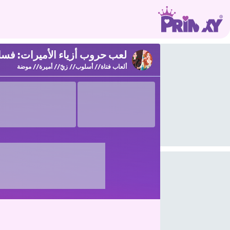
لعب حروب أزياء الأميرات: فساتين 
ألعاب فتاة
أسلوب
زيّ
أميرة
موضة