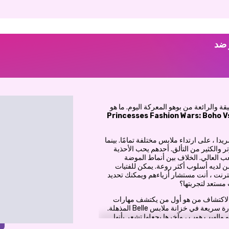
 ضد
ة والرائعة من بوهو المعركة اليوم. ما هو
Princesses Fashion Wars: Boho V
دا ، على ارتداء ملابس مختلفة تمامًا. بينما
ر والكثير من التألق. أحدهم يحب الأحذية
كعب العالي. الخلاف بين أنماط الموضة
 لديه أسلوب أكثر روعة. يمكن للفتيات
ترنت ، أنت مستشار أزياءهم ويمكنك تحديد
 مستعد لتجربتها؟
ا لاكتشاف من هو أول من يكتشف مهارات
هذه بغارة سريعة في خزانة ملابس Belle المذهلة.
 والهيب هوب ، وآخرها يجعلها تشعر بأنها
ة الملابس المتنوعة في خزانة ملابسها ...