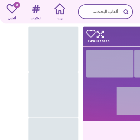
0
بيت
العلامات
ألعابي