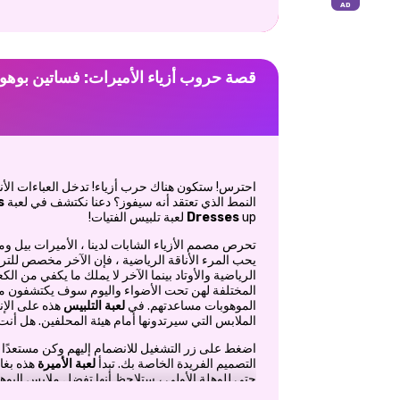
قصة حروب أزياء الأميرات: فساتين بوهو
احترس! ستكون هناك حرب أزياء! تدخل العباءات الأنيق
النمط الذي تعتقد أنه سيفوز؟ دعنا نكتشف في لعبة
s
up لعبة تلبيس الفتيات!
Dresses
تحرص مصمم الأزياء الشابات لدينا ، الأميرات بيل ومري
يحب المرء الأناقة الرياضية ، فإن الآخر مخصص للترت
الرياضية والأوتاد بينما الآخر لا يملك ما يكفي من ال
المختلفة لهن تحت الأضواء واليوم سوف يكتشفون من
الموهوبات مساعدتهم. في
لعبة التلبيس
هذه على الإن
الملابس التي سيرتدونها أمام هيئة المحلفين. هل أنت
اضغط على زر التشغيل للانضمام إليهم وكن مستعدً
التصميم الفريدة الخاصة بك. تبدأ
لعبة الأميرة
حتى للوهلة الأولى ، ستلاحظ أنها تفضل ملابس البوهو
رياضية وباردة في نفس الوقت. لكن انتظر لترى مجموع