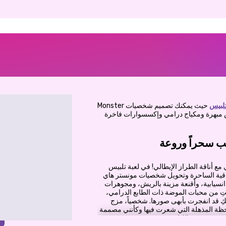
تلبيس
حيث يمكنك تصميم شخصيات Monster
لابس مبهرة ومكياج درامي وإكسسوارات فاخرة
عب سحراً وروعة
ع أناقة الطراز الإيطالي! في لعبة تلبيس
بندقية الساحرة وتحويل شخصيات مونستر هاي
نسيابية، وأقنعة مزينة بالريش، ومجوهرات
كنتِ من محبات الموضة ذات الطابع الدرامي،
ِ قد انفجرت بأبهى صورها. شخصياً، مزج
حظة المذهلة التي شعرت فيها وكأنني مصممة
ة في منتصف الليل.