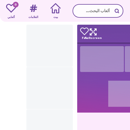
0
بيت
العلامات
ألعابي