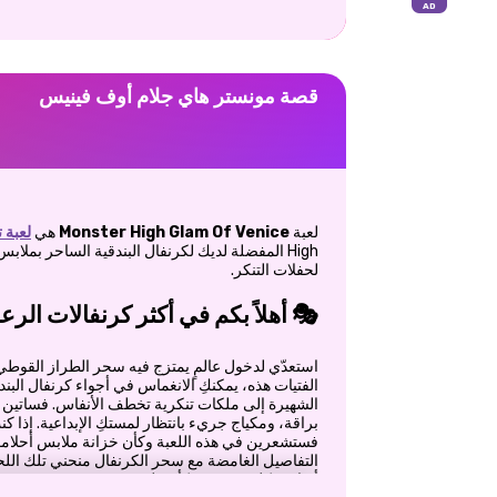
قصة مونستر هاي جلام أوف فينيس
لعبة
Monster High Glam Of Venice
هي
لعبة 
High المفضلة لديك لكرنفال البندقية الساحر بم
لحفلات التنكر.
🎭 أهلاً بكم في أكثر كرنفالات الر
استعدّي لدخول عالمٍ يمتزج فيه سحر الطراز القوطي م
الفتيات هذه، يمكنكِ الانغماس في أجواء كرنفال ال
الشهيرة إلى ملكات تنكرية تخطف الأنفاس. فساتين ا
براقة، ومكياج جريء بانتظار لمستكِ الإبداعية. إذا 
فستشعرين في هذه اللعبة وكأن خزانة ملابس أحلامك
التفاصيل الغامضة مع سحر الكرنفال منحني تلك الل
أزياء، فكل زيّ يبدو وكأنه يليق بشرفة فينيسية فخم