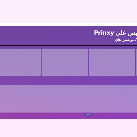
لى Prinxy
مونستر-هاي