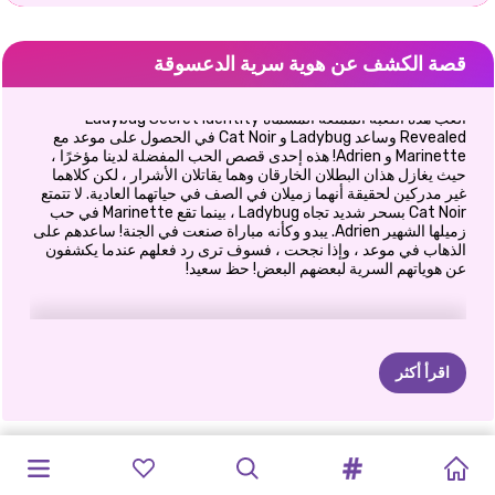
قصة الكشف عن هوية سرية الدعسوقة
العب هذه اللعبة الممتعة المسماة Ladybug Secret Identity
Revealed وساعد Ladybug و Cat Noir في الحصول على موعد مع
Marinette و Adrien! هذه إحدى قصص الحب المفضلة لدينا مؤخرًا ،
حيث يغازل هذان البطلان الخارقان وهما يقاتلان الأشرار ، لكن كلاهما
غير مدركين لحقيقة أنهما زميلان في الصف في حياتهما العادية. لا تتمتع
Cat Noir بسحر شديد تجاه Ladybug ، بينما تقع Marinette في حب
زميلها الشهير Adrien. يبدو وكأنه مباراة صنعت في الجنة! ساعدهم على
الذهاب في موعد ، وإذا نجحت ، فسوف ترى رد فعلهم عندما يكشفون
عن هوياتهم السرية لبعضهم البعض! حظ سعيد!
اقرأ أكثر
الحب
في
الحب
في
سحق
الأميرة
مباراة
فورية
هل
ستكونين
تاريخ
مغامرة
حفلة
حب
الأميرات
الأميرات
سيندي
لوف
إيلي
وبن:
حب
إليزا
الاسلوب
الاسلوب
عيد
الحب
صديقتي؟
حيدات
الاميرة
الحب
تاريخ
الاندفاع
أون
ذا
ران
فرصة
ثانية
الحقيقي: