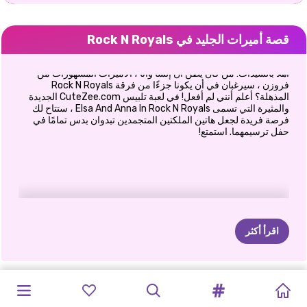
قصة أميرات الجليد في Rock N Royals
اهلا بالسيدات! من كان يظن أن إلسا وآنا ، الأميرات المشهورات من
فروزن ، سيرغبان في أن يكونا جزءًا من فرقة Rock N Royals
المذهلة؟ أعلم أنني لم أفعل! في لعبة تلبيس CuteZee.com الجديدة
والمثيرة التي تسمى Elsa And Anna In Rock N Royals ، ستتاح لك
فرصة فريدة لجعل هاتين الملكتين المتجمدين تبدوان بدس تمامًا في
حفل ترسيمهما. استمتع!
اقرأ أكثر
حفلة
ليلة
حروب
أزياء
احتجاج
دمية
طريقة
حياة
الشقراوات
أفضل
شهر
تلبيس
BFF:
مقايضة
جينز
مصممي
إليزا
وجولدي
الأميرة
ALL
الأميرات:
الطفل
المشاهير
يفعلونها
تسريحات
-
الأميرة
البوهيمي
ملابس
الاميرات
الأزياء
الأوغاد
كلية
البنات