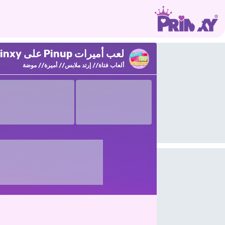
لعب أميرات Pinup على Prinxy
ألعاب فتاة
إرتد ملابس
أميرة
موضة