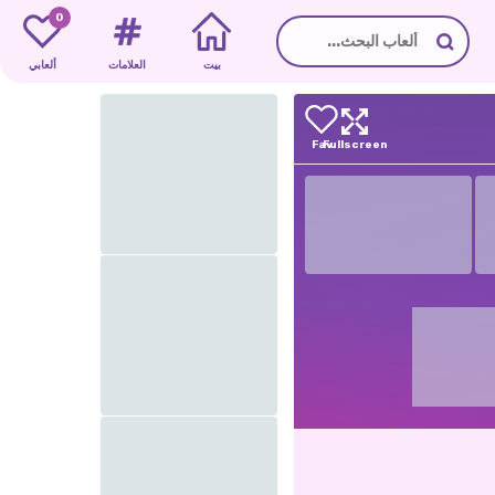
0
بيت
العلامات
ألعابي