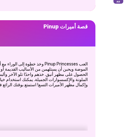
قصة أميرات Pinup
العب Pinup Princesses وخذ خطوة إل
الموضة ويحبن أن يستلهمن من الأساليب القديمة أو ا
الحصول على مظهر أنيق. خذهم واحدًا تلو الآخر وألبس
الملونة والإكسسوارات الجميلة. يمكنك استخدام خيال
وإكمال مظهر الأميرات التسع! استمتع بوقتك الرائع في لعب incesses