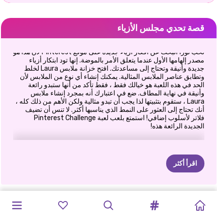
قصة تحدي مجلس الأزياء
تحب لورا البحث عن أفكار أزياء جديدة على موقع Pinterest لأن هذا هو
مصدر إلهامها الأول عندما يتعلق الأمر بالموضة. إنها تود ابتكار أزياء
جديدة وأنيقة وتحتاج إلى مساعدتك. افتح خزانة ملابس Laura لخلط
وتطابق عناصر الملابس المثالية. يمكنك إنشاء أي نوع من الملابس لأن
الحد في هذه اللعبة هو خيالك فقط ، فقط تأكد من أنها ستبدو رائعة
وأنيقة في نهاية المطاف. ضع في اعتبارك أنه بمجرد إنشاء ملابس
Laura ، ستقوم بتثبيتها لذا يجب أن تبدو مثالية ولكن الأهم من ذلك كله ،
أنك تحتاج إلى العثور على النمط الذي يناسبها أكثر. لا تنس أن تضيف
فلاتر لأسلوب إضافي! استمتع بلعب لعبة Pinterest Challenge
الجديدة الرائعة هذه!
اقرأ أكثر
حفلة
ليلة
حروب
أزياء
احتجاج
دمية
طريقة
حياة
الشقراوات
أفضل
شهر
تلبيس
BFF:
مقايضة
جينز
مصممي
إليزا
وجولدي
الأميرة
ALL
الأميرات:
الطفل
المشاهير
يفعلونها
تسريحات
-
الأميرة
البوهيمي
ملابس
الاميرات
الأزياء
الأوغاد
كلية
البنات