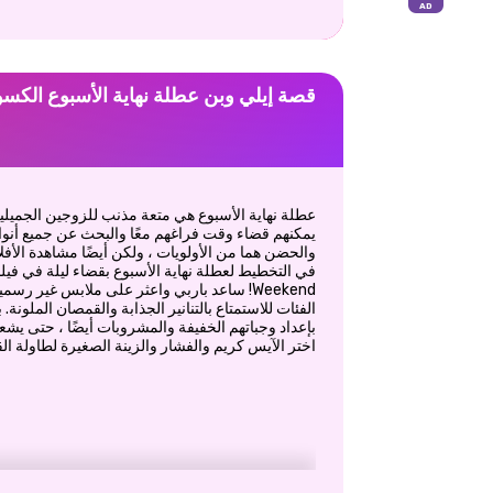
قصة إيلي وبن عطلة نهاية الأسبوع الكس
عطلة نهاية الأسبوع هي متعة مذنب للزوجين الجميلين 
يمكنهم قضاء وقت فراغهم معًا والبحث عن جميع أنوا
والحضن هما من الأولويات ، ولكن أيضًا مشاهدة الأفل
Weekend! ساعد باربي واعثر على ملابس غير ر
الفئات للاستمتاع بالتنانير الجذابة والقمصان الملونة
بإعداد وجباتهم الخفيفة والمشروبات أيضًا ، حتى يشعر
اختر الآيس كريم والفشار والزينة الصغيرة لطاولة ال