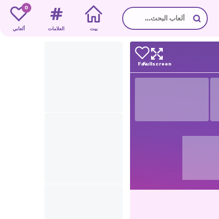
0
بيت
العلامات
ألعابي