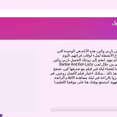
ول
باربي وكين. هذه الأيام هي الوحيدة التي
ع الأنشطة لملء أوقات فراغهم. النوم
ام بنهم. انضم إلى زوجك الجميل باربي وكين
في التخطيط لعطلة نهاية الأسبوع بقضاء ليلة في فيلم من خلال لعب Barbie And Ken Lazy
سمية لقضاء ليلة في فيلم مع صديقها كين. تصفح
. بعد ذلك ، يمكنك اختيار فيلم لأفضل زوجين. قم
وا بالراحة في ليلة مشاهدة الأفلام الرائعة.
قهوة. استمتع بوقتك هنا على موقعنا اللطيف!