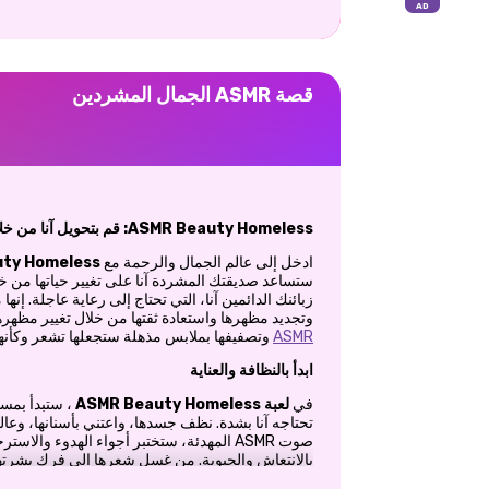
قصة ASMR الجمال المشردين
ASMR Beauty Homeless: قم بتحويل آنا من خلال التحول الجمالي المريح!
ادخل إلى عالم الجمال والرحمة مع
ty Homeless
ستساعد صديقتك المشردة آنا على تغيير حياتها من 
زبائنك الدائمين آنا، التي تحتاج إلى رعاية عاجلة. 
وتجديد مظهرها واستعادة ثقتها من خلال تغيير مظهره
ASMR
وتصفيفها بملابس مذهلة ستجعلها تشعر وكأنها ج
ابدأ بالنظافة والعناية
في
لعبة ASMR Beauty Homeless
، ستبدأ بمسا
تحتاجه آنا بشدة. نظف جسدها، واعتني بأسنانها، وعال
صوت ASMR المهدئة، ستختبر أجواء الهدوء وال
بالانتعاش والحيوية. من غسل شعرها إلى فرك بشرتها
شخص جديد تمامًا!