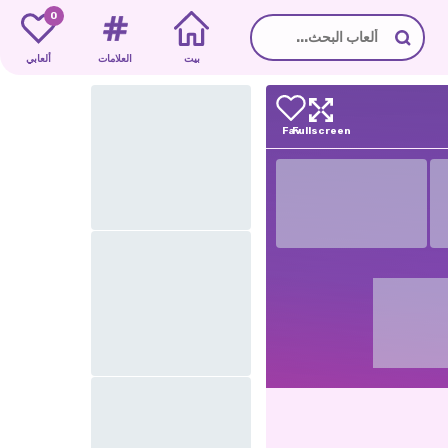
0
بيت
العلامات
ألعابي