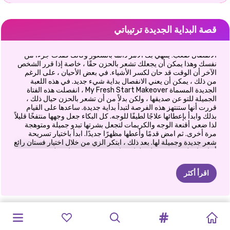
قصة البداية الجديدة ترتيباتي
الانفصال صعب! ينتهي بك الأمر دائمًا بالشعور وكأنك فقدت جزءًا من
نفسك وهذا يمكن أن يجعلك تشعر بالحزن حقًا ، خاصة إذا قرر الشخص
الآخر أن الوقت قد حان لكسر الأشياء. في بعض الأحيان ، على الرغم
من ذلك ، يمكن أن يعني الانفصال بداية شيء جديد. في هذه اللعبة
الجديدة المسماة My Fresh Start Makeover ، انفصلت هذه الفتاة
الجميلة للتو عن صديقها ، ولكن بدلاً من أن تشعر بالحزن حيال ذلك ،
قررت أنها ستنتهز هذه الفرصة لتبدأ بداية جديدة. ساعدها على القيام
بذلك وابدأ بإعطائها علاجًا لطيفًا للوجه. كل البكاء جعل وجهها منتفخًا قليلاً
لذا ضعي أقنعة الوجه والكريمات لتجعل بشرتها تبدو جميلة ومتوهجة
مرة أخرى. ثم امض قدمًا وأعطها مظهرًا جديدًا. ابدأ باختيار تسريحة
شعر جديدة وجميلة لها. بعد ذلك ، ابتكر الزي من خلال اختيار فستان رائع
أو اختيار بلوزة عصرية لتختلط وتتناسب مع تنورة جذابة ملونة. تشعر
الآن بتحسن كبير وهي على استعداد للاستمتاع بالحياة كشخص واحد.
استمتع بوقتك هنا!
اقرأ أكثر
TIKTOK
طلاب
ELSA
ماذا
سأرتدي
مكياج
عصبي
هالوين
في
هوس
دراما
زفاف
انفصال
إليزا
بريكاب
المشاهير
إيلي
وبن:
ملكة
الجليد
GIRLS
VS
و
MOANA
إذا
كنت
...
كارداشيان
الغابة
مطبوعات
الأميرة
أخوات
دراما
قبل
وبعد
فرصة
ثانية
تفكك