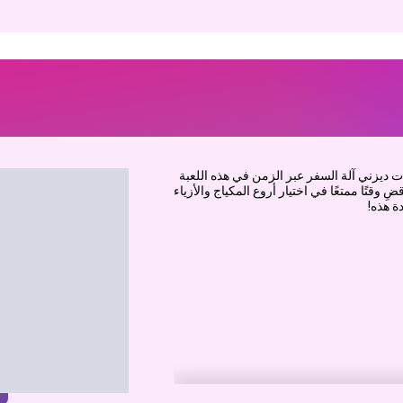
 ... 3000؟ اكتشفت أميرات ديزني آلة السفر عبر الزمن في هذه اللعبة
عة الجديدة التي تسمى Disney Time Travel! اقضِ وقتًا ممتعًا في اختيار أروع المكياج والأزياء
ة هذه!