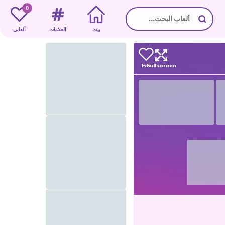
0
بيت
العلامات
ألعابي