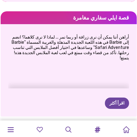
قصة ايلي سفاري مغامرة
أراهن أننا يمكن أن نرى زرافة أو ربما نمر ... لماذا لا نرى كلاهما؟ انضم
إلى Barbie في هذه اللعبة الجديدة المذهلة والغريبة المسماة "Barbie
Safari Adventure" وساعدها في اختيار أفضل الملابس التي تناسب
رحلتها. تأكد من قضاء وقت ممتع في لعب لعبة الملابس الجديدة هذه!
يتمتع!
اقرأ أكثر
مغامرات
LUE
مغامرات
ايلي
سفاري
برنسيس
تايم
دليل
السفر:
الأوغاد
في
إيلي
وإليزا
إجازة
آني
إجازة
رحلة
إيلي
ميرونا:
مجرة
ومغامرة
ميرونا:
لقاء
مغامرة
ترافيل
مجعد
إجازة
في
كاندي
وإليزا
الأخوات
إلى
مملكة