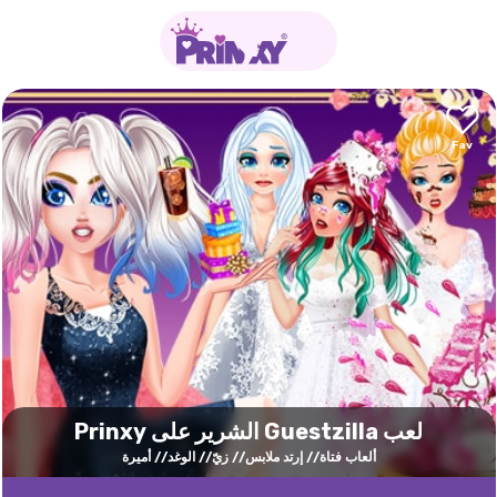
لعب Guestzilla الشرير على Prinxy
ألعاب فتاة
إرتد ملابس
زيّ
الوغد
أميرة