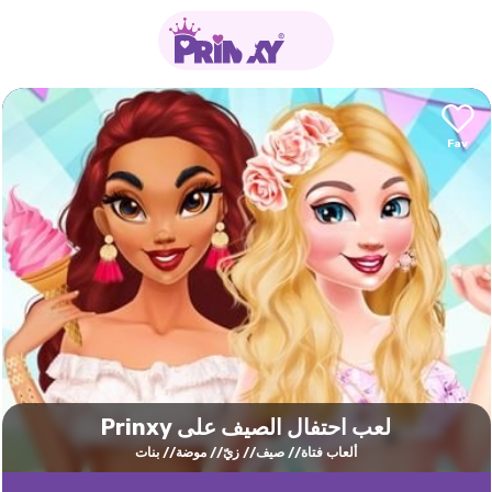
لعب احتفال الصيف على Prinxy
ألعاب فتاة
صيف
زيّ
موضة
بنات