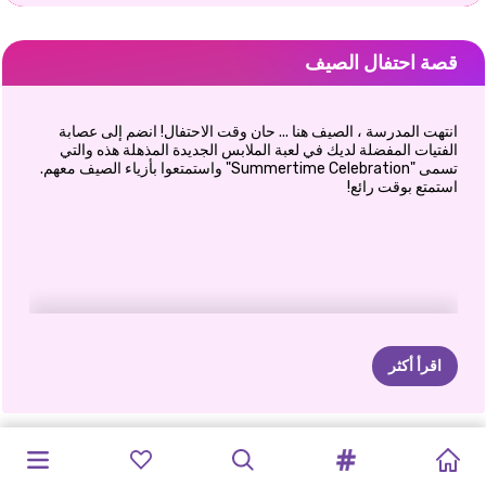
قصة احتفال الصيف
انتهت المدرسة ، الصيف هنا ... حان وقت الاحتفال! انضم إلى عصابة
الفتيات المفضلة لديك في لعبة الملابس الجديدة المذهلة هذه والتي
تسمى "Summertime Celebration" واستمتعوا بأزياء الصيف معهم.
استمتع بوقت رائع!
اقرأ أكثر
بريق
ستروبيريلا
اتجاهات
جماليات
إجازة
الشتاء
رحلة
الصيف
احتفال
ذكريات
إليزا
الضفائر
BESTIES
إجازة
آني
مصمم
أزياء
#حياة_الشاطئ
الأزهار
الصيف
في
مارينيت:
البنفسجي
الصيف
وبلوندي
الصيفية
بوهو
الصيف
وإليزا
على
مدار