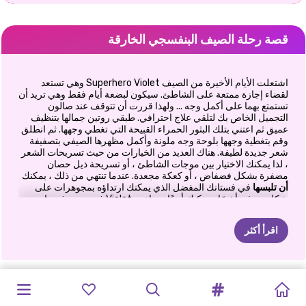
قصة رحلة الصيف البنفسجي الخارقة
اشتعلت الأيام الأخيرة من الصيف Superhero Violet وهي تستعد
لقضاء إجازة ممتعة على الشاطئ. سيكون لبضعة أيام فقط وهي تريد أن
تستمتع بهما على أكمل وجه ... ولهذا قررت أن تتوقف عند صالون
التجميل الخاص بك لتلقي علاج احترافي. طبقي روتين جمالها بتنظيف
عميق ثم اعتني بتلك البثور الحمراء القبيحة التي تغطي وجهها. ثم انطلق
وقم بتغطية وجهها بلوحة وجه ملونة وأكمل مظهرها الصيفي بتصفيفة
شعر جديدة لطيفة. هناك العديد من الخيارات من حيث تسريحات الشعر
، لذا يمكنك الاختيار بين موجات الشاطئ ، أو تسريحة ذيل حصان
مضفرة بشكل فضفاض ، أو كعكة مجعدة. عندما تنتهي من ذلك ، يمكنك
أن
تلبسها
في فستانك المفضل الذي يمكنك ارتداؤه بمجوهرات على
شكل صدف. أخيرًا ، يمكنك أيضًا مساعدة Violet في تزيين فيسبا
الخاص بها وإضفاء مظهر فتاة جرلي لطيف. استمتع بقضاء وقت ممتع
في لعب لعبة Superhero Violet Summer Excursion للفتيات عبر
اقرأ أكثر
الإنترنت على DressUpWho.com!
بريق
ستروبيريلا
اتجاهات
جماليات
إجازة
الشتاء
رحلة
الصيف
احتفال
ذكريات
إليزا
الضفائر
BESTIES
إجازة
آني
مصمم
أزياء
#حياة_الشاطئ
الأزهار
الصيف
في
مارينيت:
البنفسجي
الصيف
وبلوندي
الصيفية
بوهو
الصيف
وإليزا
على
مدار