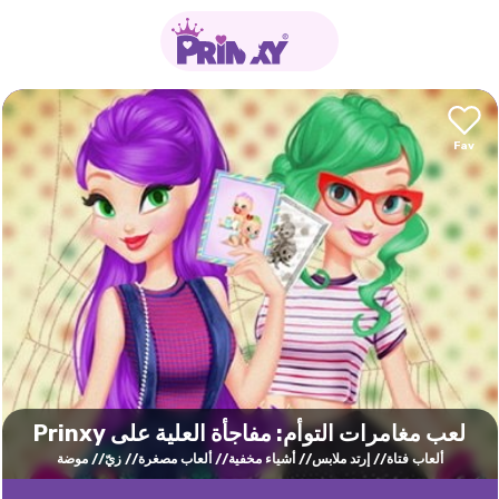
لعب مغامرات التوأم: مفاجأة العلية على Prinxy
ألعاب فتاة
إرتد ملابس
أشياء مخفية
ألعاب مصغرة
زيّ
موضة