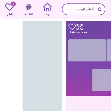
0
بيت
العلامات
ألعابي