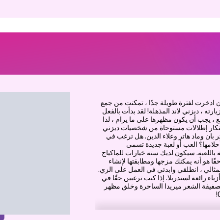
 ادخرت لفترة طويلة جدًا ، تمكنت من جمع
رته ، ديزني لاند المذهلة! لقد بدأت بالفعل
بع ، يجب أن يكون مظهرها على ما يرام ، لذا
بتكار إطلالات مستوحاة من شخصيات ديزني
 بان وماد هاتر وعلاء الدين. هل ترغب في
حلامها؟ العب أو لعبة جديدة تسمى
لماكياج الخاصة باللعبة. سيكون لديك ستة خيارات للماكياج
ا هو أنه يمكنك مزجها ومطابقتها لإنشاء
المثالي ، انطلقي وابدئي في العمل على الزي.
ياء رائعة لسندريلا. إذا كنت ترغبين حقًا في
تصفيفة الشعر ميريدا الساحرة وخلق مظهر