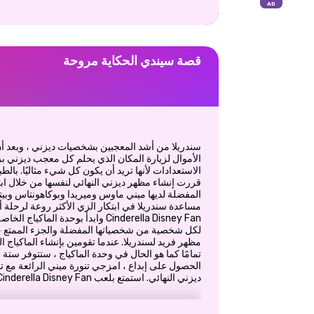
قصة سيندي الحكاية مروحة
سندريلا من أشد المعجبين بشخصيات ديزني ، وبعد أن
الأموال لزيارة المكان الذي يحلم كل معجب ديزني بزيا
الاستعدادات لأنها تريد أن يكون كل شيء مثاليًا. بالط
قررت إنشاء مظهر ديزني النهائي لنفسها من خلال ا
المفضلة لديها ميني ماوس وميريدا وبوكاهونتاس وبيتر
مساعدة سندريلا في ابتكار الزي الأكثر روعة لرحلة أ
Cinderella Disney Fan وابدأ بوحدة ا
لكل شخصية من شخصياتها المفضلة والجزء الممتع حقً
مظهر فريد لسندريلا. عندما تقومين بإنشاء الماكياج 
تمامًا كما هو الحال في وحدة الماكياج ، ستتوفر ستة أز
الحصول على إبداع ، امزجي تنورة ميني الرائعة مع 
ديزني النهائي. استمتع بلعب Cinderella Disney Fan!