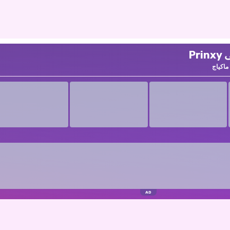
P
ماكياج