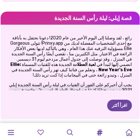
قصة إيلي: ليلة رأس السنة الجديدة
رائع ، لقد وصلنا إلى اليوم الأخير من عام 2020! دعونا نحتفل به بأناقة
مع إحدى الشخصيات المفضلة لديك من Prinxy.app! تتولى Gorgeous
Ellie مسؤولية الترفيه عنك هذا العام ، وهي بالتأكيد لديها بعض الأفكار
الرائعة في الاعتبار. مثل الكثيرين منا ، تقضي أيضًا رأس السنة الجديدة
في المنزل ، وقد توصلت إلى جدول أعمال مزدحم ليوم 31 ديسمبر.
انضمي إليها لتبدأ في
لعبة العطلات
الجديدة هذه للفتيات المسماة
Ellie:
New Year's Eve
، وتعلم من فتاتنا كيف تهز رأس السنة الجديدة في
المنزل ، وتبدو رائعة حتى في البيجامات إذا كنت تريد ذلك!
يجب أن أخبركم على الفور أن الفتيات في ليلة رأس السنة الجديدة إيلي
2021 سيبدو مختلفًا كثيرًا عن احتفال العام الماضي. غيّر جائحة فيروس
كورونا كل شيء اعتدنا فعله خلال عطلة الشتاء ، لذا فبدلاً من الخروج
لقضاء ليلة ساحرة في المدينة ، سيستقر الكثير منا لقضاء أمسية على
اقرأ أكثر
الأريكة. لكن قضاء الليل بين السنوات في المنزل لا يعني أنه لا يمكن أن
يكون احتفاليًا مثل السنوات الماضية. من خلال التخطيط الصحيح ، لا
يزال بإمكانك الاستمتاع بباش ليلة رأس السنة الجديدة في المنزل!
لحسن الحظ ، يمكنك أن تتعلم من المؤثر الشهير لدينا كيفية القيام بذلك!
الحب
في
مهرجان
بريق
مهرجان
بريق
حفل
رأس
حفل
رأس
عيد
الميلاد
سحق
الأميرة
هارلي
يتعلم
العام
الصيني
"عام
جديد
،
الأخوات
HARLEY'S
هل أنت مستعد لبدء التخطيط لأفضل ليلة رأس السنة مع إيلي؟ ثم دعنا
نضغط على زر التشغيل ونبدأ في التخطيط!
الاسلوب
السنة
السنة
السنة
السنة
الوردي
كيكي
عيد
الحب
الحب
الجديد
أنا
جديد!"
عشية
رأس
"NEW