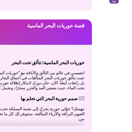
قصة حوريات البحر الماسية
حوريات البحر الماسية: تتألق تحت البحر
انغمسي في عالم من التألق والأناقة مع
"حوريات الب
حيث تتألق حوريات البحر المتألقات في أعماق البح
بل
رائعات
أيضًا. الآن، حان دوركِ لابتكار إطلالة حورية
تحت الماء، حيث يضفي المد والجزر سحرًا، وتحمل 
🧜‍♀️ صمم حورية البحر التي تحلم بها
مهمتكِ؟ حوّلي حورية بحركِ إلى نجمة المملكة تحت ا
العيون البراقة والأزياء المتألقة، ستتوفر لكِ كل ما ت
من:
✨تسريحات شعر فاخرة بكل درجات الألوان والتجعي