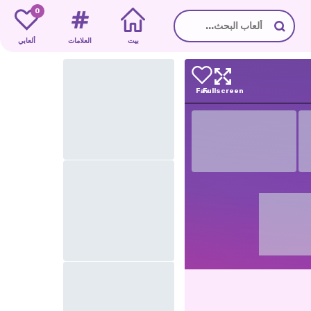
0
بيت
العلامات
ألعابي