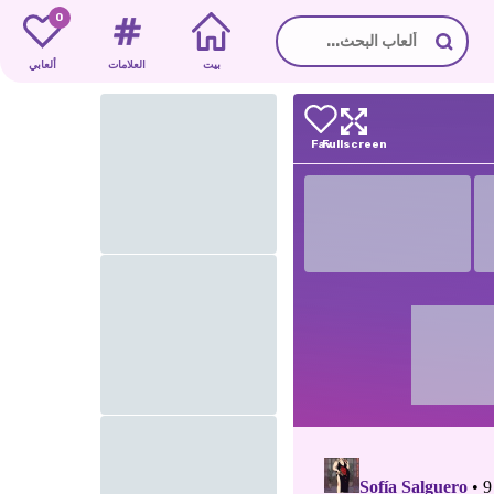
0
بيت
العلامات
ألعابي