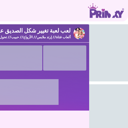
لعب لعبة تغيير شكل الصديق على nxy
ألعاب فتاة
إرتد ملابس
الأزواج
حبيب
تحول