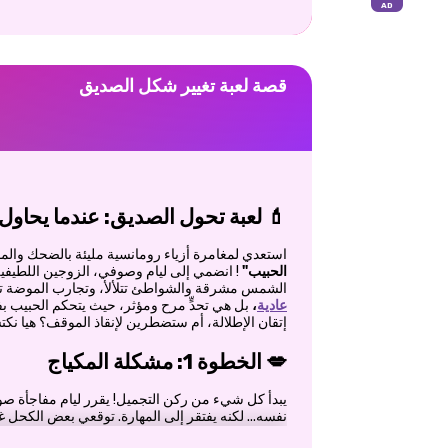
قصة لعبة تغيير شكل الصديق
💄 لعبة تحول الصديق: عندما يحاول 
استعدي لمغامرة أزياء رومانسية مليئة بالضحك وا
الحبيب"
! انضمي إلى ليام وصوفي، الزوجين اللطيفي
الشمس مشرقة والشواطئ تتلألأ، وتجارب الموضة تفش
عادية
،
بل هي تحدٍّ مرح ومؤثر، حيث يتحكم الحبيب ب
إتقان الإطلالة، أم ستضطرين لإنقاذ الموقف؟ هيا نك
💋 الخطوة 1: مشكلة المكياج
يبدأ كل شيء من ركن التجميل! يقرر ليام مفاجأة صوف
نفسه... لكنه يفتقر إلى المهارة. توقعي بعض الكحل غ
وربما بعض اللمعان الزائد! فمن قال إن الرجال يعرف