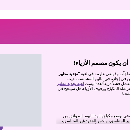
أن يكون مصمم الأزياء!
لمفاجآت وفوضى عارمة في
لعبة "تجديد مظهر
ن في إجازة في ماليبو المشمسة، حيث
ل فشلاً ذريعاً! هذه ليست
لعبة تجديد مظهر
فرشاة المكياج ورفوف الأزياء. هل سينجح في
تشف!
ي بوضع مكياجها لهذا اليوم. إنه واثق من
ير المتناسق، وأحمر الخدود غير المتناسق،
ون كيفية دمج كريم الأساس؟ لا تقلقي، بمجرد