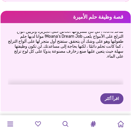
قصة وظيفة حلم الأميرة
ساعد Moana في فتح مشروعها الخاص على الجزيرة وتزيين ألواح
التزلج على الأمواج بلعب Moana's Dream Job! موانا لديها حلم
طفولتها وهو على وشك أن يتحقق. ستفتح أول متجر لها على ألواح التزلج
، كما كانت تحلم دائمًا ، لكنها بحاجة إلى مساعدتك. لن تكون وظيفتها
سهلة حيث يتعين عليها صنع زخارف مصنوعة يدويًا على كل لوح تزلج
على الماء.
اقرأ أكثر
ستروبيريلا
أسلوب
حياة
ديكور
تحدي
متجر
صانع
الكيك
تدفق
ترتيبات
صانع
دليل
السفر
هوس
الاميرة
إيلي
تريد
مصمم
أزياء
بنات
الهبي
جديد:
المنزل:
الأميرات
بوب
القطيفة
-
إليزا
موتو
أن
تكون
على
مدار
عطلة
نهاية