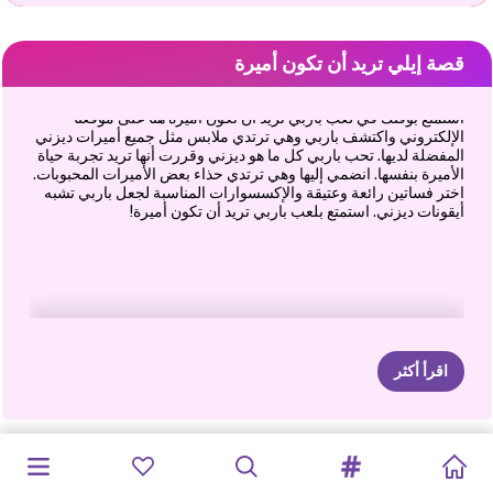
قصة إيلي تريد أن تكون أميرة
استمتع بوقتك في لعب باربي تريد أن تكون أميرة هنا على موقعنا
الإلكتروني واكتشف باربي وهي ترتدي ملابس مثل جميع أميرات ديزني
المفضلة لديها. تحب باربي كل ما هو ديزني وقررت أنها تريد تجربة حياة
الأميرة بنفسها. انضمي إليها وهي ترتدي حذاء بعض الأميرات المحبوبات.
اختر فساتين رائعة وعتيقة والإكسسوارات المناسبة لجعل باربي تشبه
أيقونات ديزني. استمتع بلعب باربي تريد أن تكون أميرة!
اقرأ أكثر
أسلوب
حياة
TIKTOK
طلاب
ELSA
عارضة
الازياء
مكياج
عصبي
هالوين
في
اصنع
أميرة
دليل
السفر
هوس
الاميرة
إيلي
تريد
مصمم
أزياء
بنات
الهبي
جديد:
GIRLS
VS
و
MOANA
LOOKBOOK
كارداشيان
الغابة
خاصة
بك
-
إليزا
موتو
أن
تكون
على
مدار
عطلة
نهاية